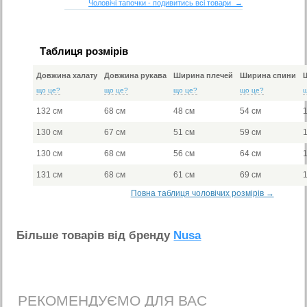
Чоловічі тапочки - подивитись всі товари →
Таблиця розмірів
Довжина халату
Довжина рукава
Ширина плечей
Ширина спини
що це?
що це?
що це?
що це?
132 см
68 см
48 см
54 см
130 см
67 см
51 см
59 см
130 см
68 см
56 см
64 см
131 см
68 см
61 см
69 см
Повна таблиця чоловічих розмірів →
Бiльше товарiв вiд бренду
Nusa
РЕКОМЕНДУЄМО ДЛЯ ВАС