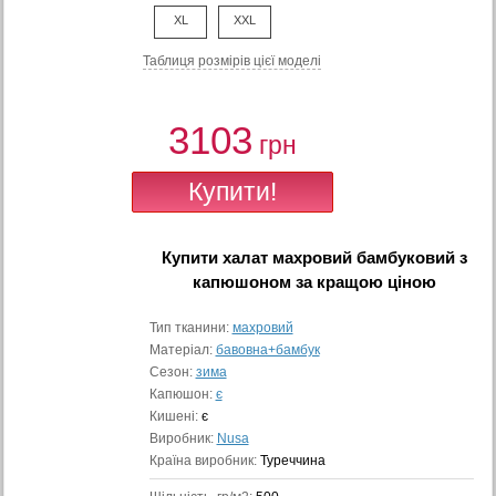
XL
XXL
Таблиця розмiрiв цiєї моделi
3103
грн
Купити
халат махровий бамбуковий з
капюшоном
за кращою ціною
Тип тканини:
махровий
Матеріал:
бавовна+бамбук
Сезон:
зима
Капюшон:
є
Кишені:
є
Виробник:
Nusa
Країна виробник:
Туреччина