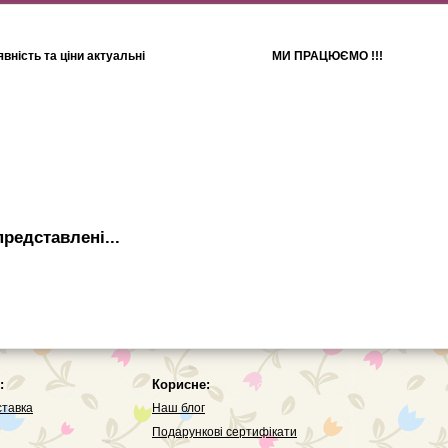
вність та ціни актуальні
МИ ПРАЦЮЄМО !!!
Для дітей
Рушники
редставленi...
:
Корисне:
ставка
Наш блог
Подарункові сертифікати