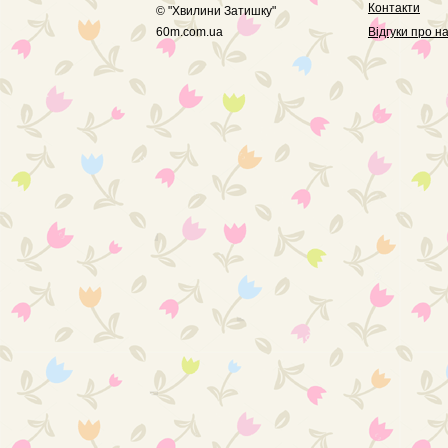
Контакти
© "
Хвилини Затишку
"
60m.com.ua
Вiдгуки про н