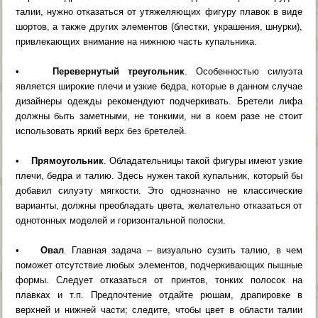
талии, нужно отказаться от утяжеляющих фигуру плавок в виде
шортов, а также других элементов (блестки, украшения, шнурки),
привлекающих внимание на нижнюю часть купальника.
•
Перевернутый треугольник
. Особенностью силуэта
является широкие плечи и узкие бедра, которые в данном случае
дизайнеры одежды рекомендуют подчеркивать. Бретели лифа
должны быть заметными, не тонкими, ни в коем разе не стоит
использовать яркий верх без бретелей.
•
Прямоугольник
. Обладательницы такой фигуры имеют узкие
плечи, бедра и талию. Здесь нужен такой купальник, который бы
добавил силуэту мягкости. Это однозначно не классические
варианты, должны преобладать цвета, желательно отказаться от
однотонных моделей и горизонтальной полоски.
•
Овал
. Главная задача – визуально сузить талию, в чем
поможет отсутствие любых элементов, подчеркивающих пышные
формы. Следует отказаться от принтов, тонких полосок на
плавках и т.п. Предпочтение отдайте рюшам, драпировке в
верхней и нижней части; следите, чтобы цвет в области талии