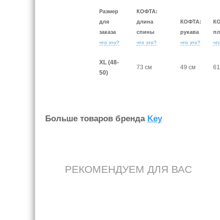
Размер
КОФТА:
для
длина
КОФТА:
К
заказа
спины
рукава
пл
что это?
что это?
что это?
чт
XL (48-
73 см
49 см
61
50)
Больше товаров бренда
Key
РЕКОМЕНДУЕМ ДЛЯ ВАС