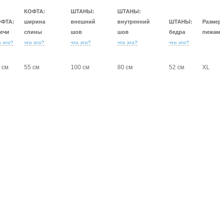
КОФТА:
ШТАНЫ:
ШТАНЫ:
ОФТА:
ширина
внешний
внутренний
ШТАНЫ:
Разме
ечи
спины
шов
шов
бедра
пижам
о это?
что это?
что это?
что это?
что это?
 см
55 см
100 см
80 см
52 см
XL