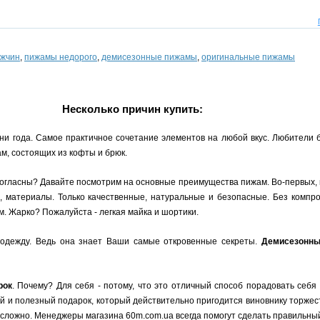
ужчин
,
пижамы недорого
,
демисезонные пижамы
,
оригинальные пижамы
Несколько причин купить:
ни года. Самое практичное сочетание элементов на любой вкус. Любители 
м, состоящих из кофты и брюк.
согласны? Давайте посмотрим на основные преимущества пижам. Во-первых, 
, материалы. Только качественные, натуральные и безопасные. Без компро
. Жарко? Пожалуйста - легкая майка и шортики.
одежду. Ведь она знает Ваши самые откровенные секреты.
Демисезонн
рок
. Почему? Для себя - потому, что это отличный способ порадовать себя
ый и полезный подарок, который действительно пригодится виновнику торжест
сложно. Менеджеры магазина 60m.com.ua всегда помогут сделать правильный