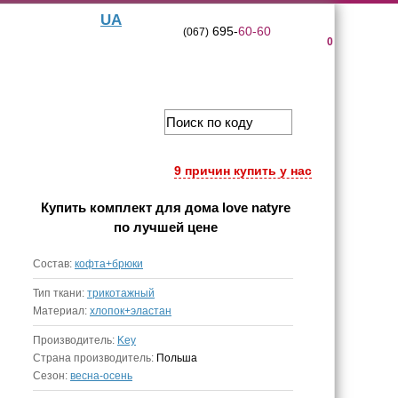
UA
695-
60-60
(067)
0
9 причин купить у нас
Купить
комплект для дома love natyre
по лучшей цене
Состав:
кофта+брюки
Тип ткани:
трикотажный
Материал:
хлопок+эластан
Производитель:
Key
Страна производитель:
Польша
Сезон:
весна-осень