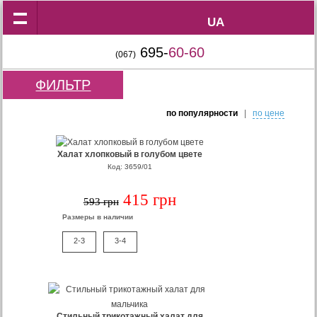
UA
UA
695-
60-60
(067)
ФИЛЬТР
по популярности
|
по цене
Халат хлопковый в голубом цвете
Код: 3659/01
415 грн
593 грн
Размеры в наличии
2-3
3-4
Стильный трикотажный халат для