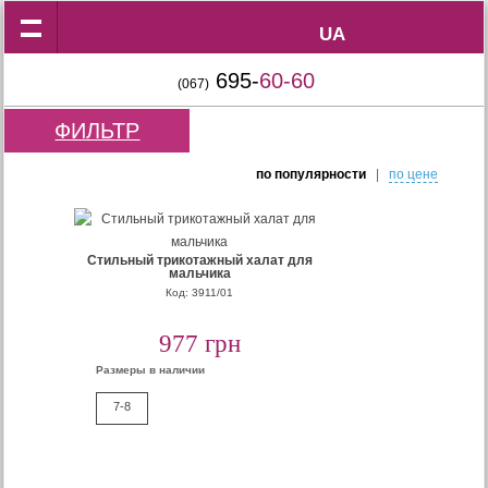
UA
UA
695-
60-60
(067)
ФИЛЬТР
по популярности
|
по цене
Стильный трикотажный халат для
мальчика
Код: 3911/01
977 грн
Размеры в наличии
7-8