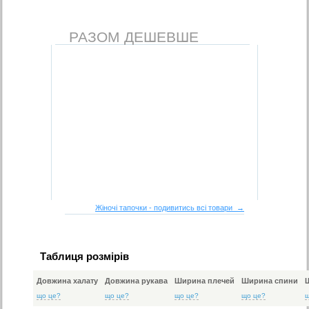
РАЗОМ ДЕШЕВШЕ
Жіночі тапочки - подивитись всі товари →
Таблиця розмірів
Довжина халату
Довжина рукава
Ширина плечей
Ширина спини
що це?
що це?
що це?
що це?