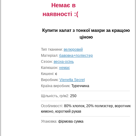
Немає в
наявностi :(
Купити
халат з тонкої махри
за кращою
ціною
Тип тканини:
велюровий
Матеріал:
бавовна+поліестер
Сезон:
весна-осінь
Капюшон:
немає
Кишені:
є
Виробник:
Vienetta Secret
Країна виробник:
Туреччина
Щільність, гр/м2:
250
Особливості:
80% хлопок, 20% полиэстер, воротник
кимоно, короткий рукав
Упаковка:
фірмова сумка