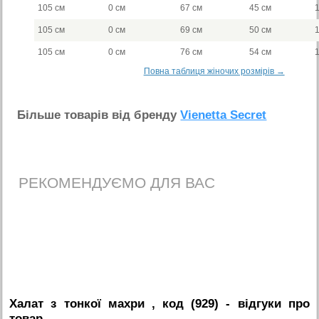
105 см
0 см
67 см
45 см
105 см
0 см
69 см
50 см
105 см
0 см
76 см
54 см
Повна таблиця жіночих розмірів →
Бiльше товарiв вiд бренду
Vienetta Secret
РЕКОМЕНДУЄМО ДЛЯ ВАС
Халат з тонкої махри , код (929)
- вiдгуки про
товар