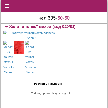
695-
60-60
(067)
➜
Халат з тонкої махри
(код 929/01)
Розміри в наявності:
Таблиця розмiрiв цiєї моделi