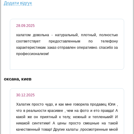
Додати вiдгук
28.09.2025
халатом довольна - натуральный, плотный, полностью
соответствует предоставленным по телефону
характеристикам. заказ отправлен оперативно. спасибо за
профессионализм!
оксана, киев
30.12.2025
Халатик просто чудо, и как мне говорила продавец Юля ,
что в реальности красивее , чем на фото и ето правда! А
какой же он приятный к телу, нежный и тепленький! И
никакой синтетики! А цены просто смешные на такой
качественный товар! Другие халаты ,просмотренные мной