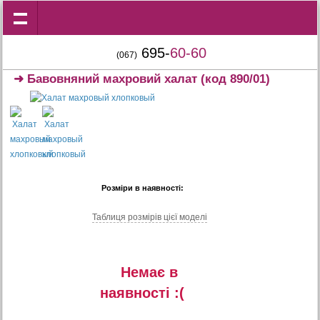
695-
60-60
(067)
➜
Бавовняний махровий халат
(код 890/01)
Розміри в наявності:
Таблиця розмiрiв цiєї моделi
Немає в
наявностi :(