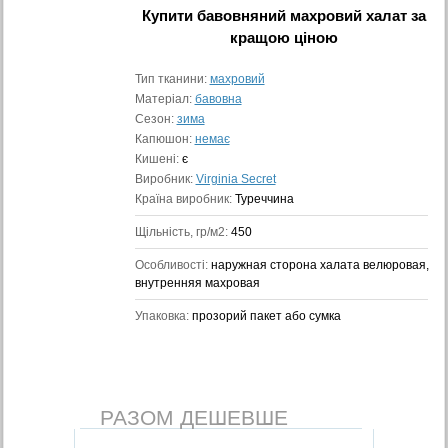
Купити
бавовняний махровий халат
за
кращою ціною
Тип тканини:
махровий
Матеріал:
бавовна
Сезон:
зима
Капюшон:
немає
Кишені:
є
Виробник:
Virginia Secret
Країна виробник:
Туреччина
Щільність, гр/м2:
450
Особливості:
наружная сторона халата велюровая,
внутренняя махровая
Упаковка:
прозорий пакет або сумка
РАЗОМ ДЕШЕВШЕ