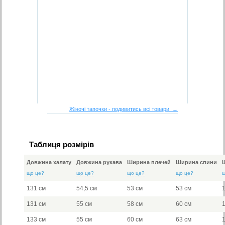
Жіночі тапочки - подивитись всі товари →
Таблиця розмірів
Довжина халату
Довжина рукава
Ширина плечей
Ширина спини
що це?
що це?
що це?
що це?
131 см
54,5 см
53 см
53 см
131 см
55 см
58 см
60 см
133 см
55 см
60 см
63 см