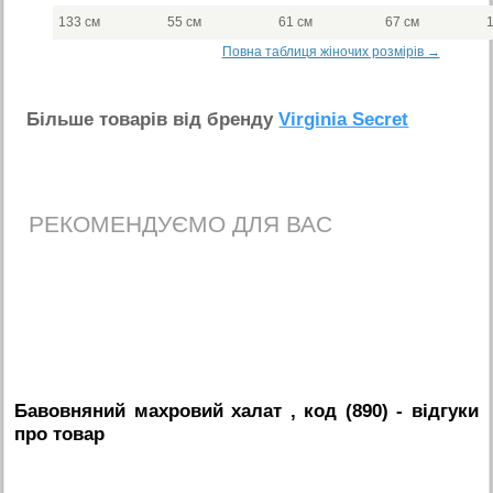
133 см
55 см
61 см
67 см
Повна таблиця жіночих розмірів →
Бiльше товарiв вiд бренду
Virginia Secret
РЕКОМЕНДУЄМО ДЛЯ ВАС
Бавовняний махровий халат , код (890)
- вiдгуки
про товар