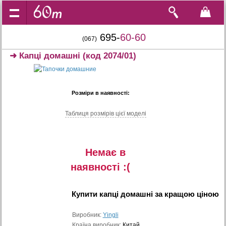
695-
60-60
(067)
➜
Капці домашні
(код 2074/01)
Розміри в наявності:
Таблиця розмiрiв цiєї моделi
Немає в
наявностi :(
Купити
капці домашні
за кращою ціною
Виробник:
Yingli
Країна виробник:
Китай