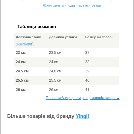
Жіночі халати - подивитись всі товари →
Таблиця розмірів
Довжина стопи
Довжина устілки
Розмір на товарі
як виміряти?
23 см
23,5 см
37
24 см
24 см
38
24.5 см
24,8 см
39
25.5 см
25,5 см
40
26 см
26 см
41
Повна таблиця розмірів домашніх капців →
Бiльше товарiв вiд бренду
Yingli