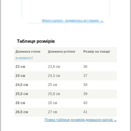
Жіночі халати - подивитись всі товари →
Таблиця розмірів
Довжина стопи
Довжина устілки
Розмір на товарі
як виміряти?
23 см
23,8 см
36
24 см
24,3 см
37
24,5 см
25 см
38
25,5 см
25,8 см
39
26 см
26 см
40
26,5 см
27 см
41
Повна таблиця розмірів домашніх капців →