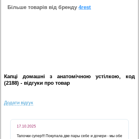
Бiльше товарiв вiд бренду
4rest
Капці домашні з анатомічною устілкою, код
(2188)
- вiдгуки про товар
Додати вiдгук
17.10.2025
Тапочки супер!!! Покупала две пары себе и дочери - мы обе