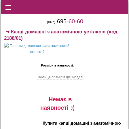
695-
60-60
(067)
➜
Капці домашні з анатомічною устілкою
(код
2188/01)
Розміри в наявності:
Таблиця розмiрiв цiєї моделi
Немає в
наявностi :(
Купити
капці домашні з анатомічною