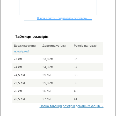
Жіночі халати - подивитись всі товари →
Таблиця розмірів
Довжина стопи
Довжина устілки
Розмір на товарі
як виміряти?
23 см
23,8 см
36
24 см
24,3 см
37
24,5 см
25 см
38
25,5 см
25,8 см
39
26 см
26 см
40
26,5 см
27 см
41
Повна таблиця розмірів домашніх капців →