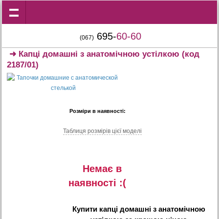
695-
60-60
(067)
➜
Капці домашні з анатомічною устілкою
(код
2187/01)
Розміри в наявності:
Таблиця розмiрiв цiєї моделi
Немає в
наявностi :(
Купити
капці домашні з анатомічною