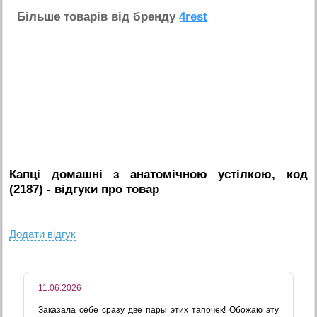
Бiльше товарiв вiд бренду
4rest
Капці домашні з анатомічною устілкою, код
(2187)
- вiдгуки про товар
Додати вiдгук
11.06.2026
Заказала себе сразу две пары этих тапочек! Обожаю эту