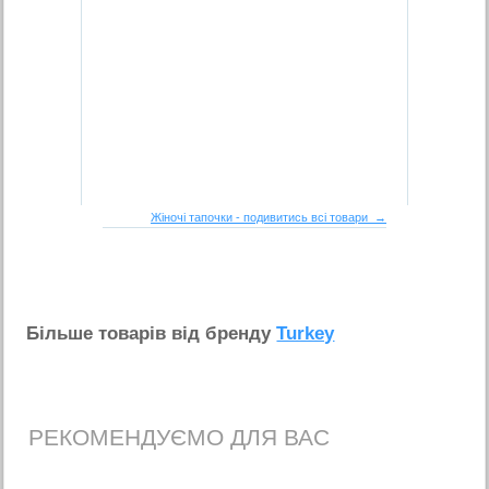
Жіночі тапочки - подивитись всі товари →
Бiльше товарiв вiд бренду
Turkey
РЕКОМЕНДУЄМО ДЛЯ ВАС