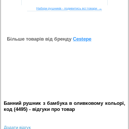
Набори рушників - подивитись всі товари →
Бiльше товарiв вiд бренду
Cestepe
Банний рушник з бамбука в оливковому кольорі,
код (4495)
- вiдгуки про товар
Додати вiдгук