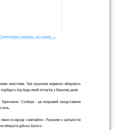
Подарункова упаковка - всі товари →
нними якостями. Такі рушники відмінно вбирають
 підійдуть під будь-який інтер'єр у Вашому домі.
 Туреччини. Cestepe - це яскравий представник
стиль.
к звані в народі «звичайні». Рушники з щільністю
стю вбирати дійсно багато.