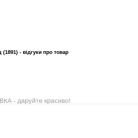
 (1891)
- вiдгуки про товар
А - даруйте красиво!