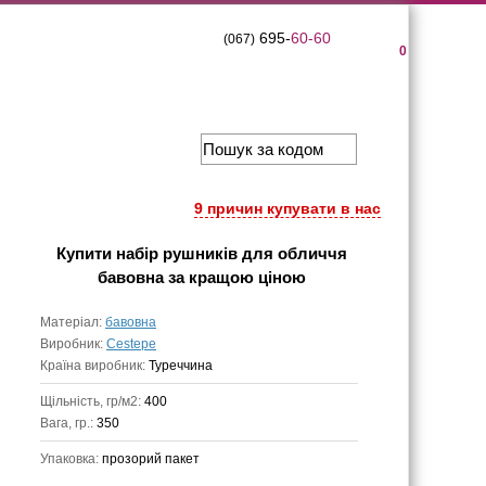
695-
60-60
(067)
0
9 причин купувати в нас
Купити
набір рушників для обличчя
бавовна
за кращою ціною
Матеріал:
бавовна
Виробник:
Cestepe
Країна виробник:
Туреччина
Щільність, гр/м2:
400
Вага, гр.:
350
Упаковка:
прозорий пакет