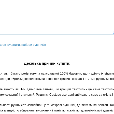
хрові рушники
,
набори рушників
Декілька причин купити:
я, як і багато років тому, з натуральної 100% бавовни, що наділяє їх відмі
 методи обробки дозволяють виготовляти красиві, яскраві і стильні рушники, які
ь знають всі. Ми давно вже звикли, що кращий текстиль - це саме текстиль
ому сучасний і стильний. Рушники Cestepe сьогодні вибирають саме за якість і 
ільності рушників? Звичайно! Це ті махрові рушники, до яких ми всі звикли. Та
ж швидкістю вбирання і висихання і м'якістю, ніжністю, довговічністю і здатні