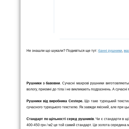
Не знашли що шукали? Подивіться ще тут:
банні рушники
,
ма
Рушники з бавовни
. Сучасні махрові рушники виготовляютьс
вологу, приємні до тіла і не викликають подразнень. А сучасні
Рушники від виробника Cestepe.
Що таке турецький текстил
сучасного турецького текстилю. Як завжди якісний, але при ць
Стандарт по щільності серед рушників
. Чи є стандарти в щ
400-450 грн / м2 це той самий стандарт. Це золота середина мі