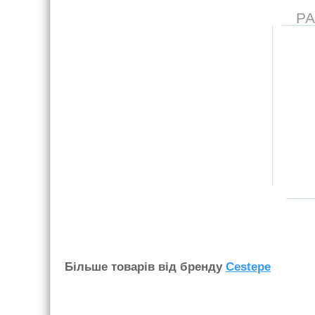
Р
Бiльше товарiв вiд бренду
Cestepe