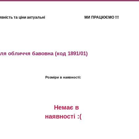
вність та ціни актуальні
МИ ПРАЦЮЄМО !!!
Для дітей
Рушники
для обличчя бавовна
(код 1891/01)
Розміри в наявності:
Немає в
наявностi :(