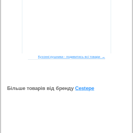
Кухонні рушники - подивитись всі товари →
Бiльше товарiв вiд бренду
Cestepe