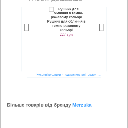
Рушник для обличчя в
темно-рожевому
кольорі
227 грн
Кухонні рушники - подивитись всі товари →
Бiльше товарiв вiд бренду
Merzuka