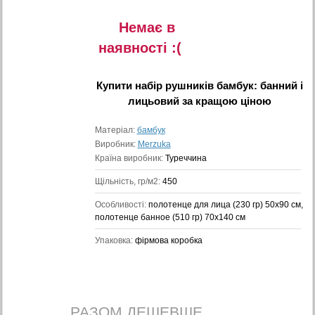
Немає в
наявностi :(
Купити
набір рушників бамбук: банний і
лицьовий
за кращою ціною
Матеріал:
бамбук
Виробник:
Merzuka
Країна виробник:
Туреччина
Щільність, гр/м2:
450
Особливості:
полотенце для лица (230 гр) 50x90 см,
полотенце банное (510 гр) 70x140 см
Упаковка:
фірмова коробка
РАЗОМ ДЕШЕВШЕ