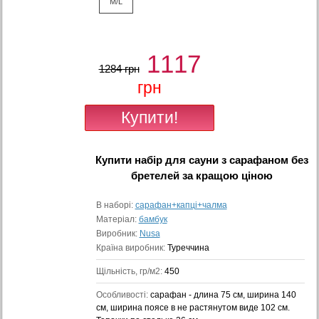
M/L
1117
1284 грн
грн
Купити
набір для сауни з сарафаном без
бретелей
за кращою ціною
В наборі:
сарафан+капці+чалма
Матеріал:
бамбук
Виробник:
Nusa
Країна виробник:
Туреччина
Щільність, гр/м2:
450
Особливості:
сарафан - длина 75 см, ширина 140
см, ширина поясе в не растянутом виде 102 см.