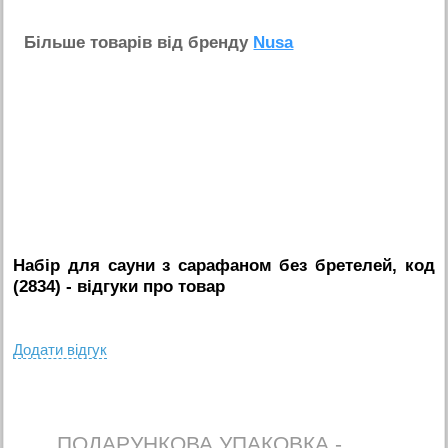
Бiльше товарiв вiд бренду
Nusa
Набір для сауни з сарафаном без бретелей, код
(2834)
- вiдгуки про товар
Додати вiдгук
ПОДАРУНКОВА УПАКОВКА -