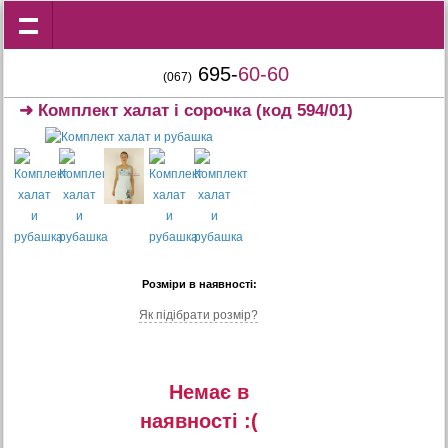
695-
60-60
(067)
➜
Комплект халат і сорочка
(код 594/01)
Розміри в наявності:
Як підібрати розмір?
Немає в
наявностi :(