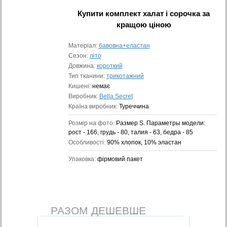
Купити
комплект халат і сорочка
за
кращою ціною
Матеріал:
бавовна+еластан
Сезон:
літо
Довжина:
короткий
Тип тканини:
трикотажний
Кишені:
немає
Виробник:
Bella Secret
Країна виробник:
Туреччина
Розмір на фото:
Размер S. Параметры модели:
рост - 166, грудь - 80, талия - 63, бедра - 85
Особливості:
90% хлопок, 10% эластан
Упаковка:
фірмовий пакет
РАЗОМ ДЕШЕВШЕ