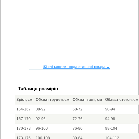
Жіночі тапочки - подивитись всі товари →
Таблиця розмірів
Зріст, см
Обхват грудей, см
Обхват талії, см
Обхват стегон, см
164-167
88-92
68-72
90-94
167-170
92-96
72-76
94-98
170-173
96-100
76-80
98-104
173-176
100-108
80-84
104-112