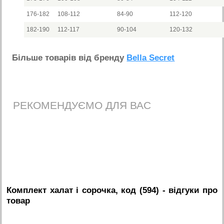
176-182
108-112
84-90
112-120
182-190
112-117
90-104
120-132
Бiльше товарiв вiд бренду
Bella Secret
РЕКОМЕНДУЄМО ДЛЯ ВАС
Комплект халат і сорочка, код (594)
- вiдгуки про
товар