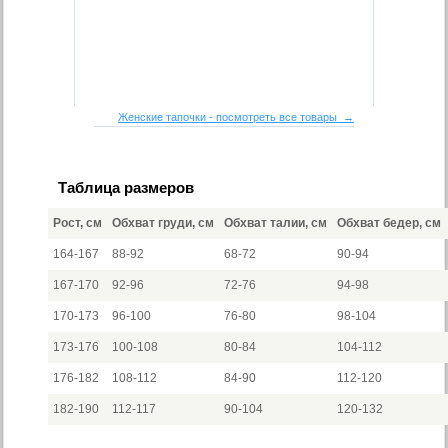
Женские тапочки - посмотреть все товары →
Таблица размеров
Рост, см
Обхват груди, см
Обхват талии, см
Обхват бедер, см
164-167
88-92
68-72
90-94
167-170
92-96
72-76
94-98
170-173
96-100
76-80
98-104
173-176
100-108
80-84
104-112
176-182
108-112
84-90
112-120
182-190
112-117
90-104
120-132