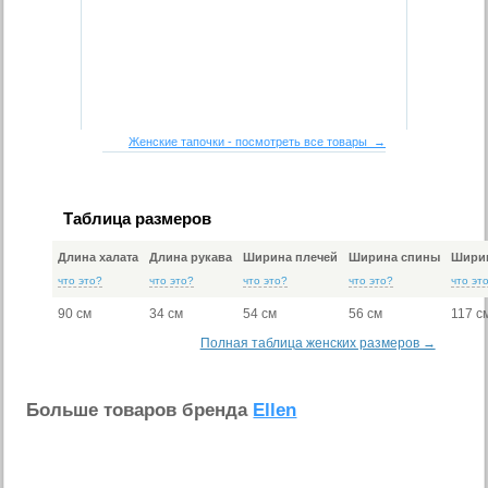
Женские тапочки - посмотреть все товары →
Таблица размеров
Длина халата
Длина рукава
Ширина плечей
Ширина спины
Ширин
что это?
что это?
что это?
что это?
что эт
90 см
34 см
54 см
56 см
117 с
Полная таблица женских размеров →
Больше товаров бренда
Ellen