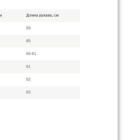
м
Длина рукава, см
59
60
60-61
61
62
63