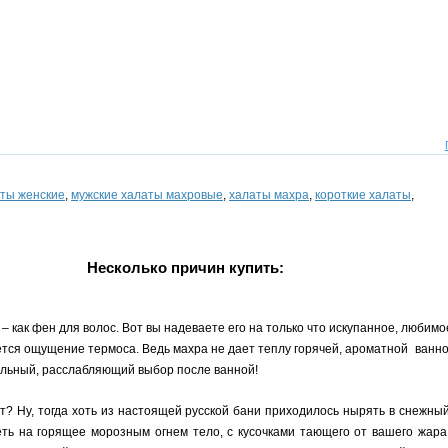
ты женские
,
мужские халаты махровые
,
халаты махра
,
короткие халаты
,
Несколько причин купить:
 как фен для волос. Вот вы надеваете его на только что искупанное, любимое
ляется ощущение термоса. Ведь махра не дает теплу горячей, ароматной ванн
альный, расслабляющий выбор после ванной!
т? Ну, тогда хоть из настоящей русской бани приходилось нырять в снежны
ть на горящее морозным огнем тело, с кусочками тающего от вашего жара