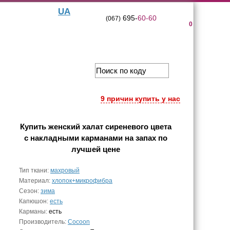
UA
695-
60-60
(067)
0
9 причин купить у нас
Купить
женский халат сиреневого цвета
с накладными карманами на запах
по
лучшей цене
Тип ткани:
махровый
Материал:
хлопок+микрофибра
Сезон:
зима
Капюшон:
есть
Карманы:
есть
Производитель:
Cocoon