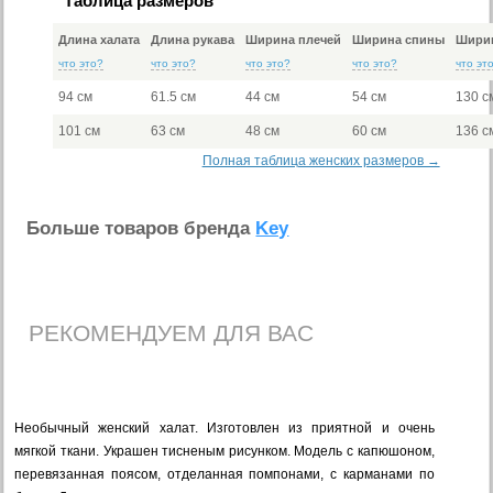
Таблица размеров
Длина халата
Длина рукава
Ширина плечей
Ширина спины
Ширин
что это?
что это?
что это?
что это?
что эт
94 см
61.5 см
44 см
54 см
130 с
101 см
63 см
48 см
60 см
136 с
Полная таблица женских размеров →
Больше товаров бренда
Key
РЕКОМЕНДУЕМ ДЛЯ ВАС
Необычный женский халат.
Изготовлен из приятной и очень
мягкой ткани.
Украшен тисненым рисунком.
Модель с капюшоном,
перевязанная поясом, отделанная помпонами, с карманами по