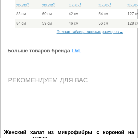
что это?
что это?
что это?
что это?
что эт
83 см
60 см
42 см
54 см
127 с
84 см
59 см
46 см
56 см
128 с
Полная таблица женских размеров →
Больше товаров бренда
L&L
РЕКОМЕНДУЕМ ДЛЯ ВАС
Женский халат из микрофибры с короной на