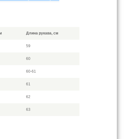
м
Длина рукава, см
59
60
60-61
61
62
63