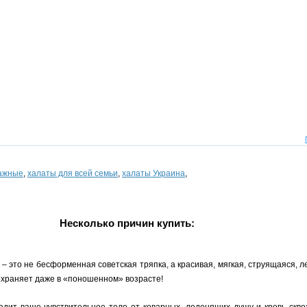
тажные
,
халаты для всей семьи
,
халаты Украина
,
Несколько причин купить:
 это не бесформенная советская тряпка, а красивая, мягкая, струящаяся, л
охраняет даже в «поношенном» возрасте!
дит ваше чувствительное тело от коварных, леденящих душу и кровь сквозн