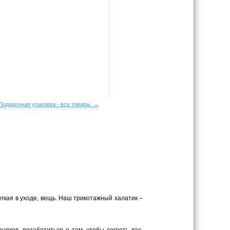
Подарочная упаковка - все товары →
егкая в уходе, вещь. Наш трикотажный халатик –
яков, позаботиться о том, чтобы согреть вас,