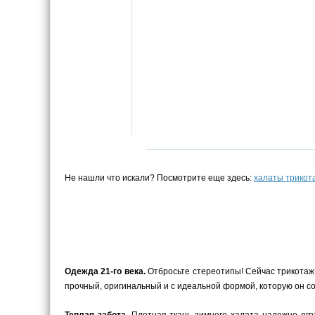
Не нашли что искали? Посмотрите еще здесь:
халаты трико
Одежда 21-го века.
Отбросьте стереотипы! Сейчас трикотаж –
прочный, оригинальный и с идеальной формой, которую он с
Теплая забота.
Плотная ткань зимнего халата надежно огра