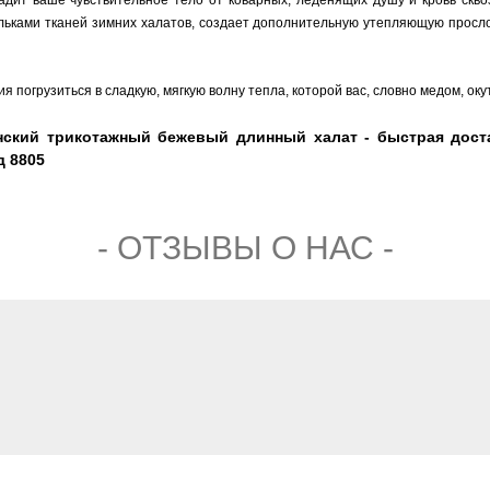
льками тканей зимних халатов, создает дополнительную утепляющую прослой
я погрузиться в сладкую, мягкую волну тепла, которой вас, словно медом, ок
нский трикотажный бежевый длинный халат - быстрая доста
д 8805
- ОТЗЫВЫ О НАС -