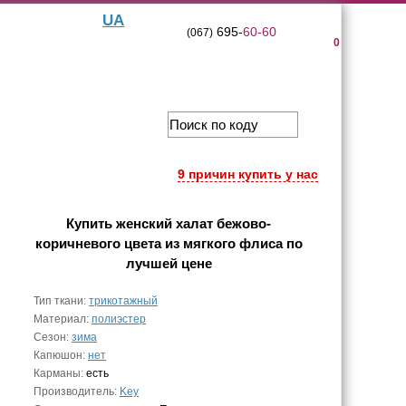
UA
695-
60-60
(067)
0
9 причин купить у нас
Купить
женский халат бежово-
коричневого цвета из мягкого флиса
по
лучшей цене
Тип ткани:
трикотажный
Материал:
полиэстер
Сезон:
зима
Капюшон:
нет
Карманы:
есть
Производитель:
Key