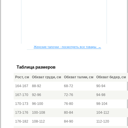
Женские тапочки - посмотреть все товары →
Таблица размеров
Рост, см
Обхват груди, см
Обхват талии, см
Обхват бедер, см
164-167
88-92
68-72
90-94
167-170
92-96
72-76
94-98
170-173
96-100
76-80
98-104
173-176
100-108
80-84
104-112
176-182
108-112
84-90
112-120