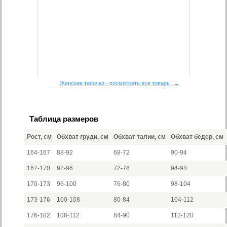
Женские тапочки - посмотреть все товары →
Таблица размеров
Рост, см
Обхват груди, см
Обхват талии, см
Обхват бедер, см
164-167
88-92
68-72
90-94
167-170
92-96
72-76
94-98
170-173
96-100
76-80
98-104
173-176
100-108
80-84
104-112
176-182
108-112
84-90
112-120