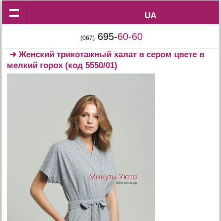
UA
UA
695-
60-60
(067)
➜
Женский трикотажный халат в сером цвете в
мелкий горох
(код 5550/01)