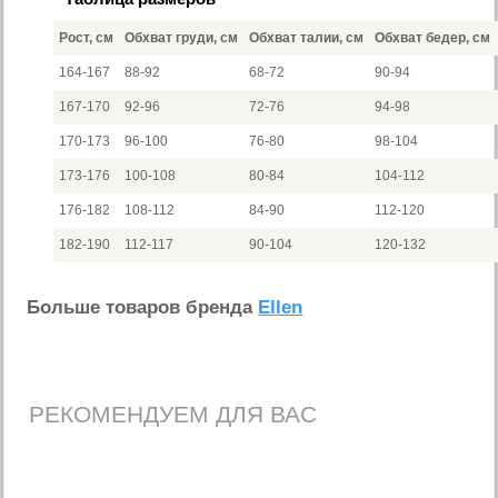
Рост, см
Обхват груди, см
Обхват талии, см
Обхват бедер, см
164-167
88-92
68-72
90-94
167-170
92-96
72-76
94-98
170-173
96-100
76-80
98-104
173-176
100-108
80-84
104-112
176-182
108-112
84-90
112-120
182-190
112-117
90-104
120-132
Больше товаров бренда
Ellen
РЕКОМЕНДУЕМ ДЛЯ ВАС