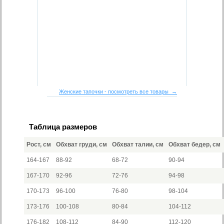
Женские тапочки - посмотреть все товары →
Таблица размеров
Рост, см
Обхват груди, см
Обхват талии, см
Обхват бедер, см
164-167
88-92
68-72
90-94
167-170
92-96
72-76
94-98
170-173
96-100
76-80
98-104
173-176
100-108
80-84
104-112
176-182
108-112
84-90
112-120