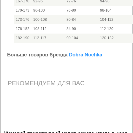
167-170
92-96
72-76
94-98
170-173
96-100
76-80
98-104
173-176
100-108
80-84
104-112
176-182
108-112
84-90
112-120
182-190
112-117
90-104
120-132
Больше товаров бренда
Dobra Nochka
РЕКОМЕНДУЕМ ДЛЯ ВАС