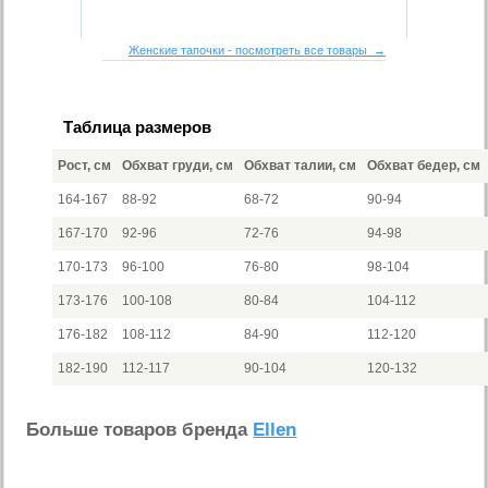
Женские тапочки - посмотреть все товары →
Таблица размеров
Рост, см
Обхват груди, см
Обхват талии, см
Обхват бедер, см
164-167
88-92
68-72
90-94
167-170
92-96
72-76
94-98
170-173
96-100
76-80
98-104
173-176
100-108
80-84
104-112
176-182
108-112
84-90
112-120
182-190
112-117
90-104
120-132
Больше товаров бренда
Ellen