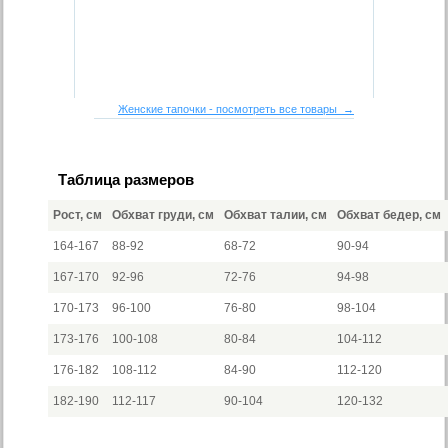
Женские тапочки - посмотреть все товары →
Таблица размеров
Рост, см
Обхват груди, см
Обхват талии, см
Обхват бедер, см
164-167
88-92
68-72
90-94
167-170
92-96
72-76
94-98
170-173
96-100
76-80
98-104
173-176
100-108
80-84
104-112
176-182
108-112
84-90
112-120
182-190
112-117
90-104
120-132