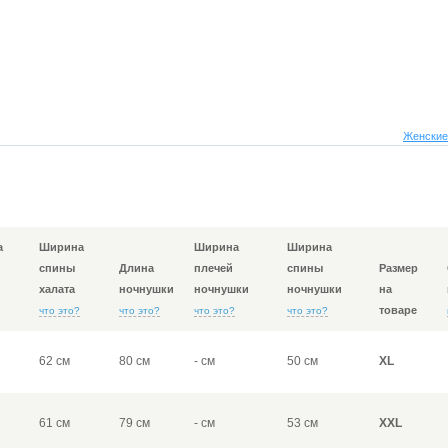
Женские
а
Ширина
Ширина
Ширина
спины
Длина
плечей
спины
Размер
халата
ночнушки
ночнушки
ночнушки
на
товаре
что это?
что это?
что это?
что это?
62 см
80 см
- см
50 см
XL
61 см
79 см
- см
53 см
XXL