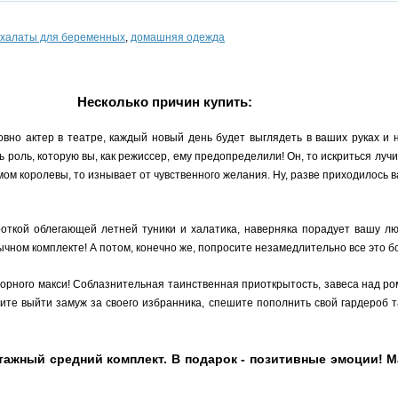
халаты для беременных
,
домашняя одежда
Несколько причин купить:
овно актер в театре, каждый новый день будет выглядеть в ваших руках и 
ь роль, которую вы, как режиссер, ему предопределили! Он, то искриться лучик
мом королевы, то изнывает от чувственного желания. Ну, разве приходилось 
роткой облегающей летней туники и халатика, наверняка порадует вашу л
чном комплекте! А потом, конечно же, попросите незамедлительно все это б
чопорного макси! Соблазнительная таинственная приоткрытость, завеса над р
те выйти замуж за своего избранника, спешите пополнить свой гардероб та
жный средний комплект. В подарок - позитивные эмоции! Ма