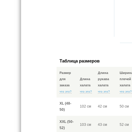
Таблица размеров
Размер
Длина
Ширин
для
Длина
рукава
плечей
заказа
халата
халата
халата
что это?
что это?
что это?
что это?
XL (48-
102 см
42 см
50 см
50)
XXL (50-
103 см
43 см
52 см
52)