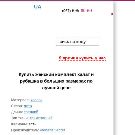
UA
695-
60-60
(067)
0
9 причин купить у нас
Купить
женский комплект халат и
рубашка в больших размерах
по
лучшей цене
Материал:
хлопок
Сезон:
лето
Длина:
средний
Тип ткани:
трикотажный
Карманы:
есть
Производитель:
Vienetta Secret