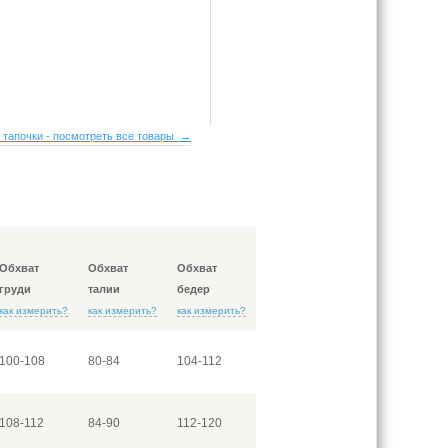
 тапочки - посмотреть все товары →
Обхват
Обхват
Обхват
груди
талии
бедер
как измерить?
как измерить?
как измерить?
100-108
80-84
104-112
108-112
84-90
112-120