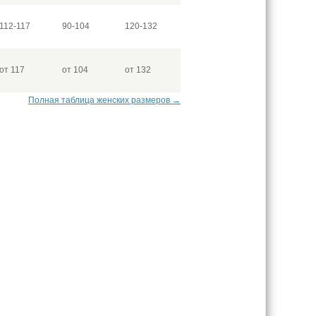
112-117
90-104
120-132
от 117
от 104
от 132
Полная таблица женских размеров →