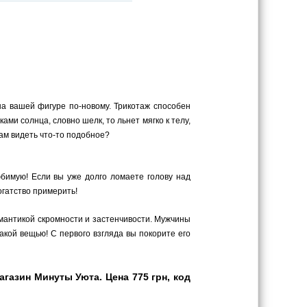
на вашей фигуре по-новому. Трикотаж способен
ами солнца, словно шелк, то льнет мягко к телу,
вам видеть что-то подобное?
юбимую! Если вы уже долго ломаете голову над
огатство примерить!
омантикой скромности и застенчивости. Мужчины
кой вещью! С первого взгляда вы покорите его
газин Минуты Уюта. Цена 775 грн, код