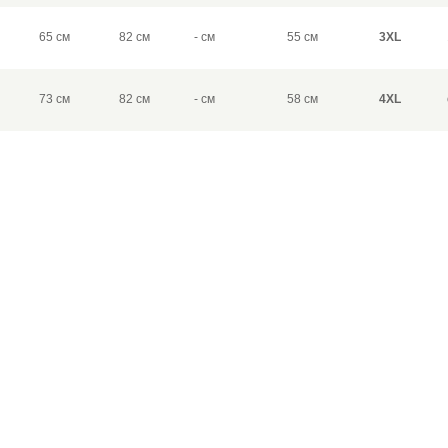
65 см
82 см
- см
55 см
3XL
73 см
82 см
- см
58 см
4XL