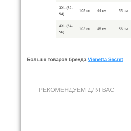
3XL (52-
105 см
44 см
55 см
54)
4XL (54-
103 см
45 см
56 см
56)
Больше товаров бренда
Vienetta Secret
РЕКОМЕНДУЕМ ДЛЯ ВАС