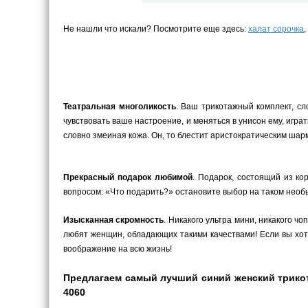
Не нашли что искали? Посмотрите еще здесь:
халат сорочка
,
Театральная многоликость
. Ваш трикотажный комплект, сл
чувствовать ваше настроение, и меняться в унисон ему, играт
словно змеиная кожа. Он, то блестит аристократическим шар
Прекрасный подарок любимой
. Подарок, состоящий из ко
вопросом: «Что подарить?» остановите выбор на таком необы
Изысканная скромность
. Никакого ультра мини, никакого 
любят женщин, обладающих такими качествами! Если вы хоти
воображение на всю жизнь!
Предлагаем самый лучший синий женский трикота
4060