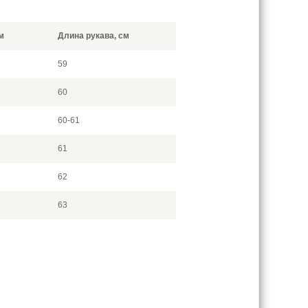
м
Длина рукава, см
59
60
60-61
61
62
63