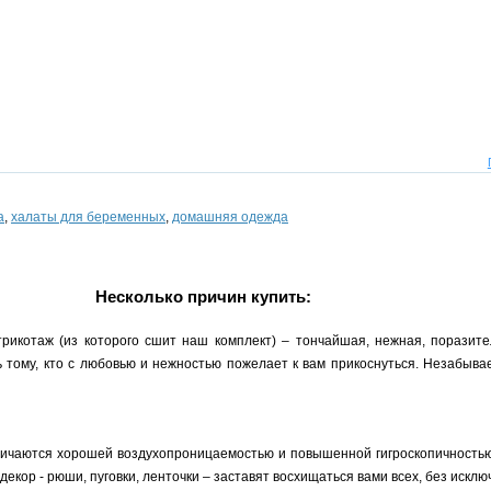
а
,
халаты для беременных
,
домашняя одежда
Несколько причин купить:
рикотаж (из которого сшит наш комплект) – тончайшая, нежная, поразите
ть тому, кто с любовью и нежностью пожелает к вам прикоснуться. Незабыв
личаются хорошей воздухопроницаемостью и повышенной гигроскопичностью.
екор - рюши, пуговки, ленточки – заставят восхищаться вами всех, без исклю