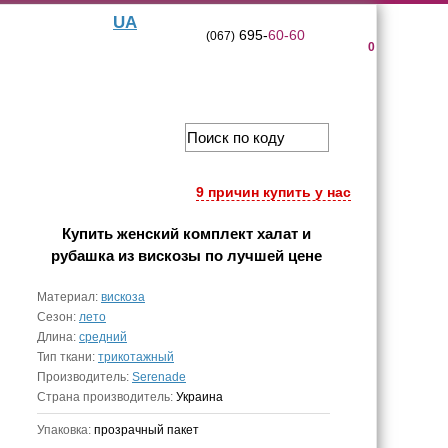
UA
695-
60-60
(067)
0
9 причин купить у нас
Купить
женский комплект халат и
рубашка из вискозы
по лучшей цене
Материал:
вискоза
Сезон:
лето
Длина:
средний
Тип ткани:
трикотажный
Производитель:
Serenade
Страна производитель:
Украина
Упаковка:
прозрачный пакет