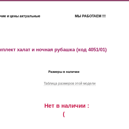
чие и цены актуальные
МЫ РАБОТАЕМ !!!
Детям
Полотенца
мплект халат и ночная рубашка
(код 4051/01)
Размеры в наличии
Таблица размеров этой модели
Нет в наличии :
(