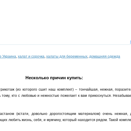
е Украина
,
халат и сорочка
,
халаты для беременных
,
домашняя одежда
Несколько причин купить:
рикотаж (из которого сшит наш комплект) – тончайшая, нежная, поразите
ть тому, кто с любовью и нежностью пожелает к вам прикоснуться. Незабыв
ластаном (кстати, довольно дорогостоящим материалом) очень нежная,
их любить жизнь, себя, и мужчину, который находится рядом. Такой компл