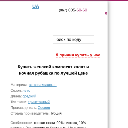
UA
695-
60-60
(067)
0
9 причин купить у нас
Купить
женский комплект халат и
ночная рубашка
по лучшей цене
Материал:
вискоза+эластан
Сезон:
лето
Длина:
средний
Тип ткани:
трикотажный
Производитель:
Cocoon
Страна производитель:
Турция
Особенности:
состав ткани: 90% вискоза, 10%