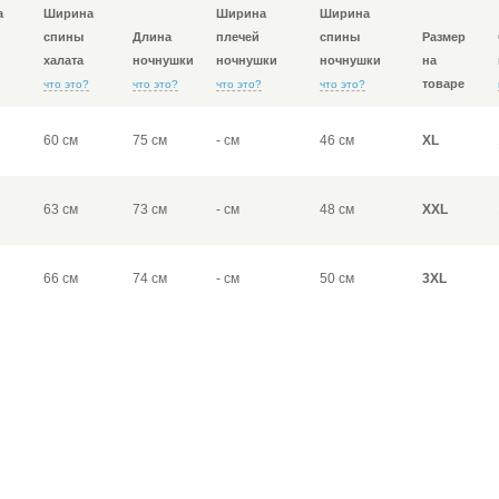
а
Ширина
Ширина
Ширина
спины
Длина
плечей
спины
Размер
халата
ночнушки
ночнушки
ночнушки
на
товаре
что это?
что это?
что это?
что это?
60 см
75 см
- см
46 см
XL
63 см
73 см
- см
48 см
XXL
66 см
74 см
- см
50 см
3XL