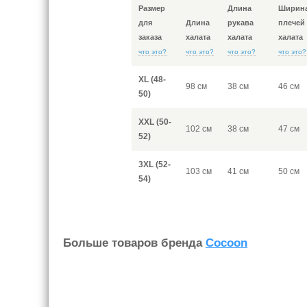
Размер
Длина
Ширин
для
Длина
рукава
плечей
заказа
халата
халата
халата
что это?
что это?
что это?
что это?
XL (48-
98 см
38 см
46 см
50)
XXL (50-
102 см
38 см
47 см
52)
3XL (52-
103 см
41 см
50 см
54)
Больше товаров бренда
Cocoon