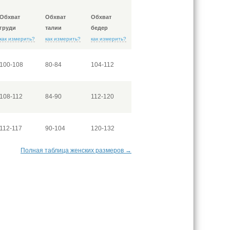
Обхват
Обхват
Обхват
груди
талии
бедер
как измерить?
как измерить?
как измерить?
100-108
80-84
104-112
108-112
84-90
112-120
112-117
90-104
120-132
Полная таблица женских размеров →