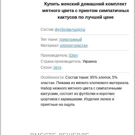
Купить
женский домашний комплект
мятного цвета с принтом симпатичных
кактусов
по лучшей цене
Состав:
футболка+шорты
Тип ткани:
трикотажный
Материал:
хлопок+эластан
Производитель:
Ellen
Страна производитель:
Украина
Сезон:
лето
Особенности:
Состав ткани: 95% хлопок, 5%
эластан. Пижама из мягкого хлопкового материала.
Набор нежного мятного цвета с симпатичными
кактусами, состоит из футболки и коротких
шортиков с кармашками. Изделия легкое и
приятные на ощупь