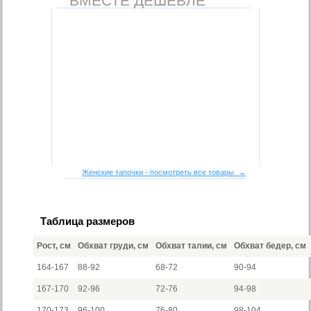
ВМЕСТЕ ДЕШЕВЛЕ
Женские тапочки - посмотреть все товары →
Таблица размеров
Рост, см
Обхват груди, см
Обхват талии, см
Обхват бедер, см
164-167
88-92
68-72
90-94
167-170
92-96
72-76
94-98
170-173
96-100
76-80
98-104