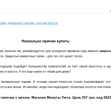
очки
,
домашние тапочки
,
тапочки Белста
Несколько причин купить:
ам, конечно же, рекомендуется для холодного времени года именно
закрыт
а. Закрытые комнатные тапки – для тех, кто ценит тепло.
 подошва подойдет большинству покупателей за счет своей простоты и уд
но и просто. А что еще нужно от обуви для дома?
, проверенная годами. И отзывы наших клиентов только подтверждают это
ста все иначе. Их меняют, когда они надоедают, поскольку носятся они очень
тапочки с мехом. Магазин Минуты Уюта. Цена 337 грн, код 562