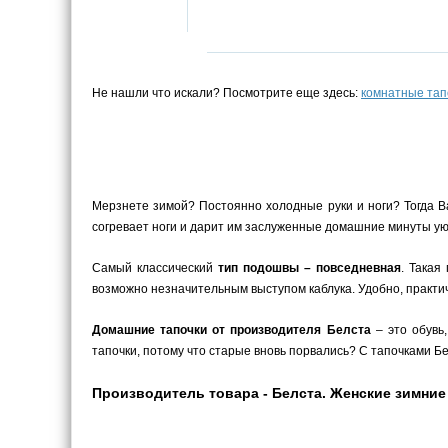
Не нашли что искали? Посмотрите еще здесь:
комнатные тап
Мерзнете зимой? Постоянно холодные руки и ноги? Тогда В
согревает ноги и дарит им заслуженные домашние минуты уют
Самый классический
тип подошвы – повседневная
. Такая
возможно незначительным выступом каблука. Удобно, практич
Домашние тапочки от производителя Белста
– это обувь
тапочки, потому что старые вновь порвались? С тапочками Бел
Производитель товара - Белста. Женские зимние 