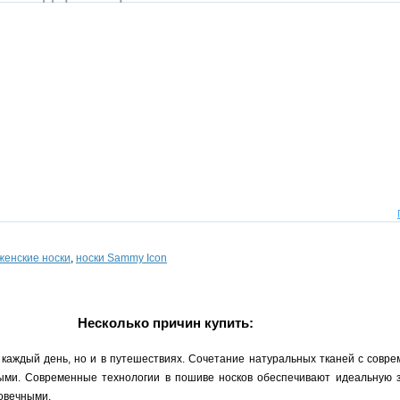
женские носки
,
носки Sammy Icon
Несколько причин купить:
 каждый день, но и в путешествиях. Сочетание натуральных тканей с сов
ыми. Современные технологии в пошиве носков обеспечивают идеальную з
овечными.