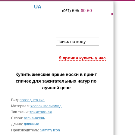
UA
695-
60-60
(067)
0
9 причин купить у нас
Купить
женские яркие носки в принт
спичек для зажигательных натур
по
лучшей цене
Вид:
повседневные
Материал:
хлопок+полиамид
Тип ткани:
трикотажная
Сезон:
весна-осень
Длина:
длинные
Производитель:
Sammy Icon