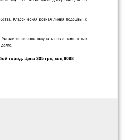
тный вид – все это по очень доступной цене на
обства. Классическая ровная линия подошвы, с
. Устали постоянно покупать новые комнатные
 долго.
й город. Цена 305 грн, код 8098