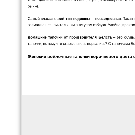
также для использования в бане, сауне, командировке и т.
рынке.
Самый классический
тип подошвы – повседневная
. Такая
возможно незначительным выступом каблука. Удобно, практич
Домашние тапочки от производителя Белста
– это обувь
тапочки, потому что старые вновь порвались? С тапочками Бел
Женские войлочные тапочки коричневого цвета с 