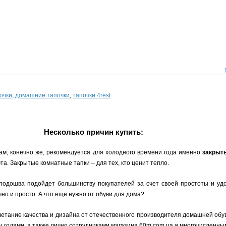
очки
,
домашние тапочки
,
тапочки 4rest
Несколько причин купить:
ам, конечно же, рекомендуется для холодного времени года именно
закрыт
а. Закрытые комнатные тапки – для тех, кто ценит тепло.
 подошва подойдет большинству покупателей за счет своей простоты и уд
но и просто. А что еще нужно от обуви для дома?
четание качества и дизайна от отечественного производителя домашней обу
ы годами, а также лично сотрудниками магазина 60m.com.ua и многочисленн