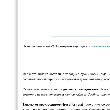
Не нашли что искали? Посмотрите еще здесь:
комнатные тап
Мерзнете зимой? Постоянно холодные руки и ноги? Тогда В
согревает ноги и дарит им заслуженные домашние минуты уют
Самый классический
тип подошвы – повседневная
. Такая
возможно незначительным выступом каблука. Удобно, практич
Тапочки от производителя 4rest (for rest)
– это отличное со
качество и надежность можете не переживать. Они проверен