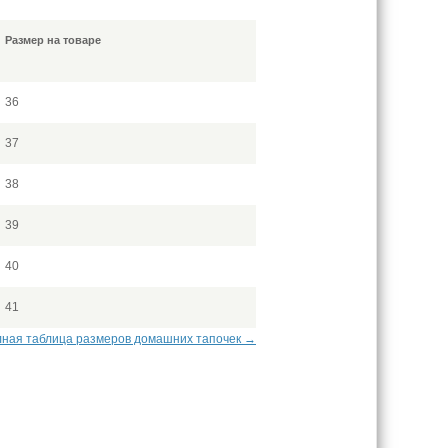
Размер на товаре
36
37
38
39
40
41
ная таблица размеров домашних тапочек →