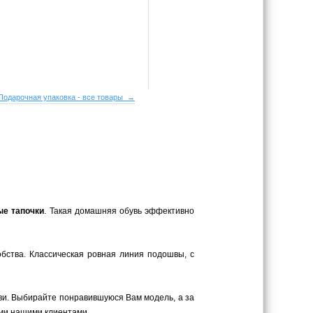
Подарочная упаковка - все товары →
ые тапочки
. Такая домашняя обувь эффективно
обства. Классическая ровная линия подошвы, с
ви. Выбирайте понравившуюся Вам модель, а за
ыми нашими клиентами.