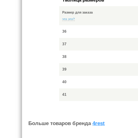
Размер для заказа
что это?
36
37
38
39
40
41
Больше товаров бренда
4rest