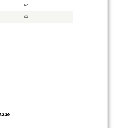
62
63
варе