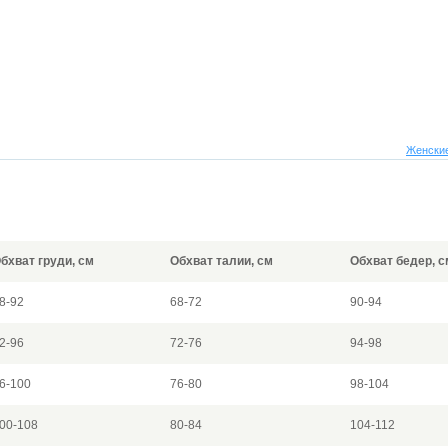
Женские
бхват груди, см
Обхват талии, см
Обхват бедер, с
8-92
68-72
90-94
2-96
72-76
94-98
6-100
76-80
98-104
00-108
80-84
104-112