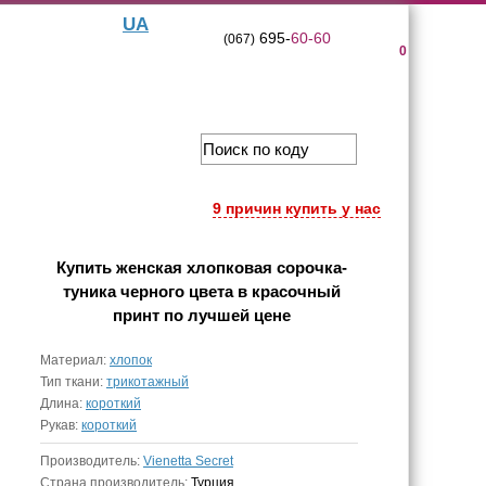
UA
695-
60-60
(067)
0
9 причин купить у нас
Купить
женская хлопковая сорочка-
туника черного цвета в красочный
принт
по лучшей цене
Материал:
хлопок
Тип ткани:
трикотажный
Длина:
короткий
Рукав:
короткий
Производитель:
Vienetta Secret
Страна производитель:
Турция