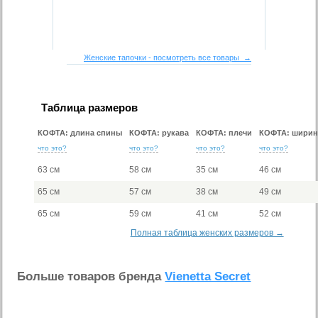
Женские тапочки - посмотреть все товары →
Таблица размеров
КОФТА: длина спины
КОФТА: рукава
КОФТА: плечи
КОФТА: ширин
что это?
что это?
что это?
что это?
63 см
58 см
35 см
46 см
65 см
57 см
38 см
49 см
65 см
59 см
41 см
52 см
Полная таблица женских размеров →
Больше товаров бренда
Vienetta Secret