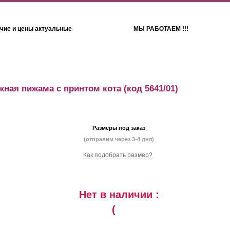
чие и цены актуальные
МЫ РАБОТАЕМ !!!
Детям
Полотенца
жная пижама с принтом кота
(код 5641/01)
Размеры под заказ
(отправим через 3-4 дня)
Как подобрать размер?
Нет в наличии :
(