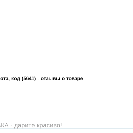
та, код (5641)
- отзывы о товаре
 - дарите красиво!