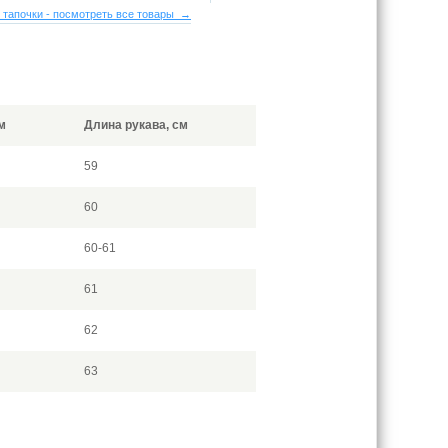
 тапочки - посмотреть все товары →
м
Длина рукава, см
59
60
60-61
61
62
63