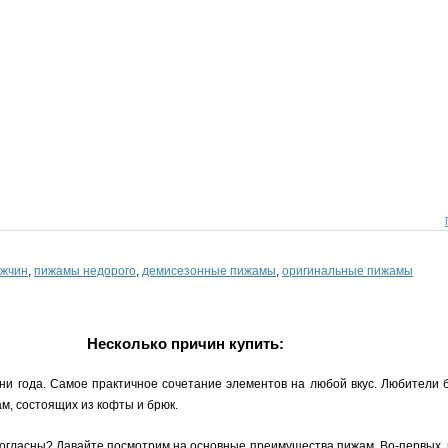
ужчин
,
пижамы недорого
,
демисезонные пижамы
,
оригинальные пижамы
Несколько причин купить:
ни года. Самое практичное сочетание элементов на любой вкус. Любители 
м, состоящих из кофты и брюк.
согласны? Давайте посмотрим на основные преимущества пижам. Во-первых, 