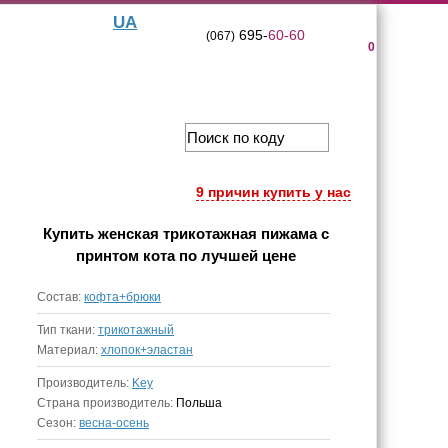
UA
695-
60-60
(067)
0
9 причин купить у нас
Купить
женская трикотажная пижама с
принтом кота
по лучшей цене
Состав:
кофта+брюки
Тип ткани:
трикотажный
Материал:
хлопок+эластан
Производитель:
Key
Страна производитель:
Польша
Сезон:
весна-осень