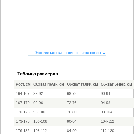
Женские тапочки - посмотреть все товары →
Таблица размеров
Рост, см
Обхват груди, см
Обхват талии, см
Обхват бедер, см
164-167
88-92
68-72
90-94
167-170
92-96
72-76
94-98
170-173
96-100
76-80
98-104
173-176
100-108
80-84
104-112
176-182
108-112
84-90
112-120