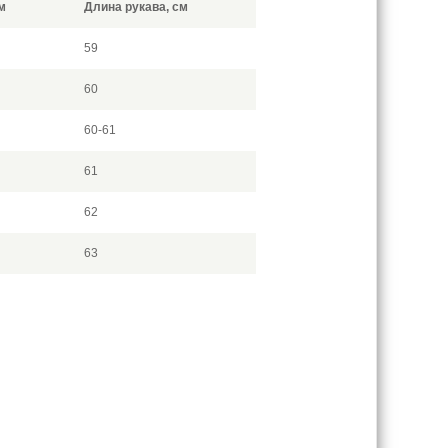
м
Длина рукава, см
59
60
60-61
61
62
63