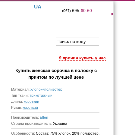
UA
695-
60-60
(067)
0
9 причин купить у нас
Купить
женская сорочка в полоску с
принтом
по лучшей цене
Материал:
хлопок+полиэстер
Тип ткани:
трикотажный
Длина:
короткий
Рукав:
короткий
Производитель:
Ellen
Страна производитель:
Украина
Особенности:
Состав: 75% хлопок, 20% полиэстер,