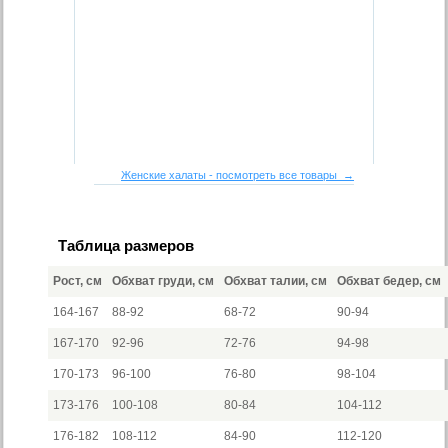
Женские халаты - посмотреть все товары →
Таблица размеров
Рост, см
Обхват груди, см
Обхват талии, см
Обхват бедер, см
164-167
88-92
68-72
90-94
167-170
92-96
72-76
94-98
170-173
96-100
76-80
98-104
173-176
100-108
80-84
104-112
176-182
108-112
84-90
112-120