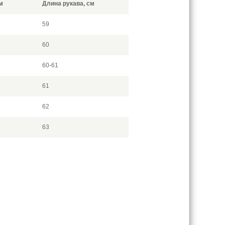
м
Длина рукава, см
59
60
60-61
61
62
63