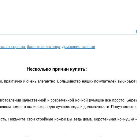
,
халат сорочка
,
банные полотенца
,
домашние тапочки
Несколько причин купить:
но, практично и очень элегантно. Большинство наших покупателей выбирают
изготовлении качественной и современной ночной рубашке все просто. Бере
бавляем немного полиестера для лучшего вида и долговечности. Получаем с
ость. Покажите свои стройные ножки! Вы ведь дома. Коротенькая ночнушка 