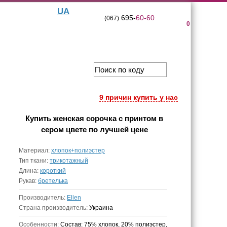
UA
695-
60-60
(067)
0
9 причин купить у нас
Купить
женская сорочка с принтом в
сером цвете
по лучшей цене
Материал:
хлопок+полиэстер
Тип ткани:
трикотажный
Длина:
короткий
Рукав:
бретелька
Производитель:
Ellen
Страна производитель:
Украина
Особенности:
Состав: 75% хлопок, 20% полиэстер,