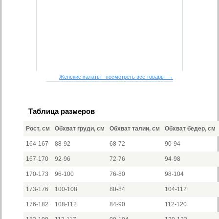
Женские халаты - посмотреть все товары →
Таблица размеров
Рост, см
Обхват груди, см
Обхват талии, см
Обхват бедер, см
164-167
88-92
68-72
90-94
167-170
92-96
72-76
94-98
170-173
96-100
76-80
98-104
173-176
100-108
80-84
104-112
176-182
108-112
84-90
112-120