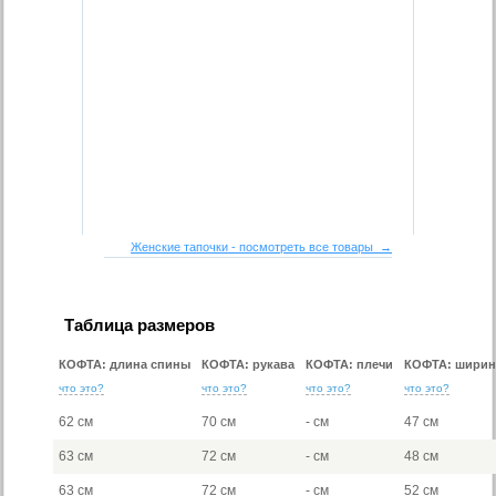
Женские тапочки - посмотреть все товары →
Таблица размеров
КОФТА: длина спины
КОФТА: рукава
КОФТА: плечи
КОФТА: ширин
что это?
что это?
что это?
что это?
62 см
70 см
- см
47 см
63 см
72 см
- см
48 см
63 см
72 см
- см
52 см