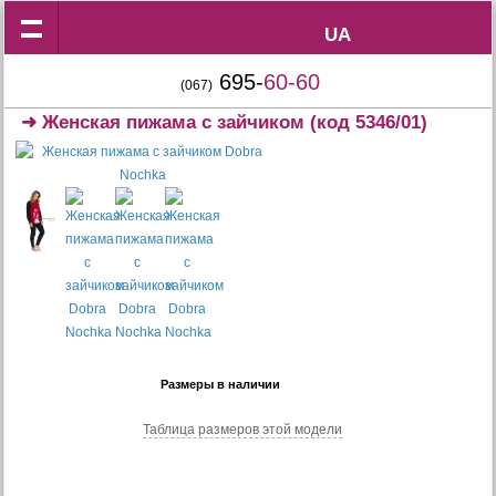
UA
UA
695-
60-60
(067)
➜
Женская пижама с зайчиком
(код 5346/01)
Размеры в наличии
Таблица размеров этой модели