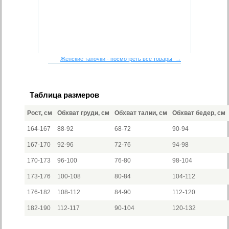
Женские тапочки - посмотреть все товары →
Таблица размеров
Рост, см
Обхват груди, см
Обхват талии, см
Обхват бедер, см
164-167
88-92
68-72
90-94
167-170
92-96
72-76
94-98
170-173
96-100
76-80
98-104
173-176
100-108
80-84
104-112
176-182
108-112
84-90
112-120
182-190
112-117
90-104
120-132