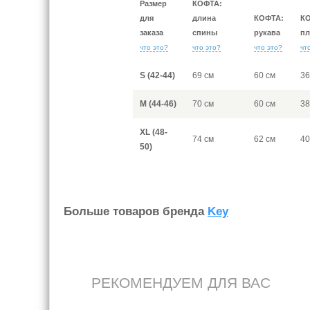
Размер
КОФТА:
для
длина
КОФТА:
К
заказа
спины
рукава
пл
что это?
что это?
что это?
чт
S (42-44)
69 см
60 см
36
M (44-46)
70 см
60 см
38
XL (48-
74 см
62 см
40
50)
Больше товаров бренда
Key
РЕКОМЕНДУЕМ ДЛЯ ВАС