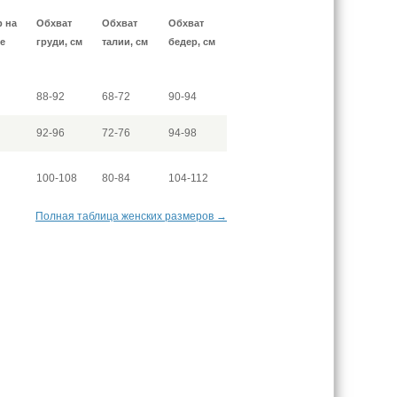
р на
Обхват
Обхват
Обхват
е
груди, см
талии, см
бедер, см
88-92
68-72
90-94
92-96
72-76
94-98
100-108
80-84
104-112
Полная таблица женских размеров →