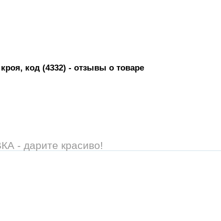
роя, код (4332)
- отзывы о товаре
 - дарите красиво!