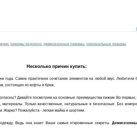
ужчин
,
пижамы недорого
,
демисезонные пижамы
,
оригинальные пижамы
Несколько причин купить:
ни года. Самое практичное сочетание элементов на любой вкус. Любители 
м, состоящих из кофты и брюк.
согласны? Давайте посмотрим на основные преимущества пижам. Во-первых, 
, материалы. Только качественные, натуральные и безопасные. Без компро
. Жарко? Пожалуйста - легкая майка и шортики.
одежду. Ведь она знает Ваши самые откровенные секреты.
Демисезонн