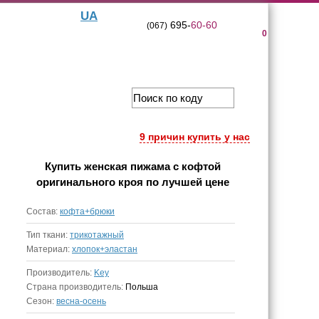
UA
695-
60-60
(067)
0
9 причин купить у нас
Купить
женская пижама с кофтой
оригинального кроя
по лучшей цене
Состав:
кофта+брюки
Тип ткани:
трикотажный
Материал:
хлопок+эластан
Производитель:
Key
Страна производитель:
Польша
Сезон:
весна-осень