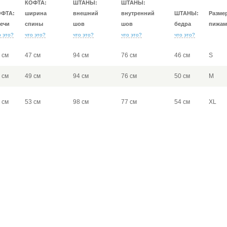
КОФТА:
ШТАНЫ:
ШТАНЫ:
ОФТА:
ширина
внешний
внутренний
ШТАНЫ:
Разме
ечи
спины
шов
шов
бедра
пижам
о это?
что это?
что это?
что это?
что это?
 см
47 см
94 см
76 см
46 см
S
 см
49 см
94 см
76 см
50 см
M
 см
53 см
98 см
77 см
54 см
XL